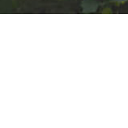
s d’Emmanuelle et Marc 
empreinte, à découvrir... 
La vigne est le trait d’union entre 