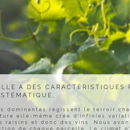
LLE A DES CARACTÉRISTIQUES 
YSTÉMATIQUE.
es dominantes régissent le terroir ch
ature elle-même crée d’infinies variat
es raisins et donc des vins. Nous avo
ction de chaque parcelle. Le climat n