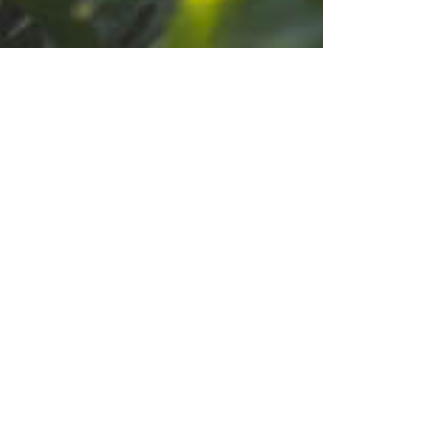
a laissé son
»
la