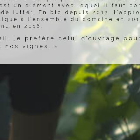
est un élément avec lequel il faut c
n de lutter. En bio depuis 2012, l'appr
lique à l’ensemble du domaine en 201
nu en 2016.
il, je préfère celui d’ouvrage pour
à nos vignes. »